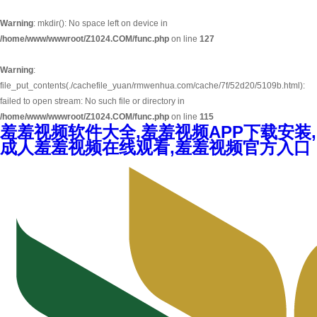
Warning
: mkdir(): No space left on device in
/home/www/wwwroot/Z1024.COM/func.php
on line
127
Warning
:
file_put_contents(./cachefile_yuan/rmwenhua.com/cache/7f/52d20/5109b.html):
failed to open stream: No such file or directory in
/home/www/wwwroot/Z1024.COM/func.php
on line
115
羞羞视频软件大全,羞羞视频APP下载安装,
成人羞羞视频在线观看,羞羞视频官方入口